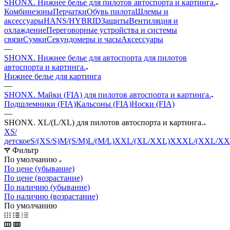
SHONX. Нижнее белье для пилотов автоспорта и картинга.
Комбинезоны
Перчатки
Обувь пилота
Шлемы и
аксессуары
HANS/HYBRID
Защиты
Вентиляция и
охлаждение
Переговорные устройства и системы
связи
Сумки
Секундомеры и часы
Аксессуары
—
SHONX. Нижнее белье для автоспорта для пилотов
автоспорта и картинга.
Нижнее белье для картинга
—
SHONX. Майки (FIA) для пилотов автоспорта и картинга.
Подшлемники (FIA)
Кальсоны (FIA)
Носки (FIA)
—
SHONX. XL/(L/XL) для пилотов автоспорта и картинга.
XS/
детское
S/(XS/S)
M/(S/M)
L/(M/L)
XXL/(XL/XXL)
XXXL/(XXL/XX
Фильтр
По умолчанию
По цене (убывание)
По цене (возрастание)
По наличию (убывание)
По наличию (возрастание)
По умолчанию