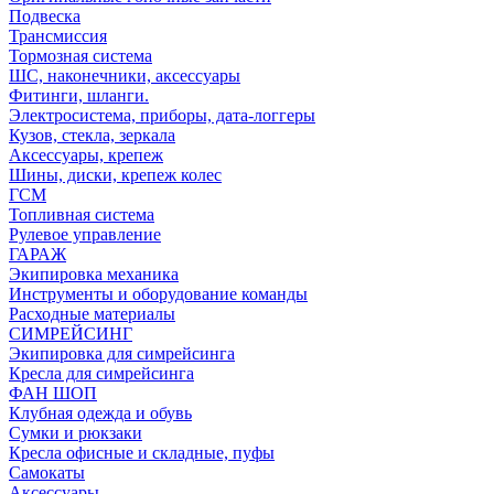
Подвеска
Трансмиссия
Тормозная система
ШС, наконечники, аксессуары
Фитинги, шланги.
Электросистема, приборы, дата-логгеры
Кузов, стекла, зеркала
Аксессуары, крепеж
Шины, диски, крепеж колес
ГСМ
Топливная система
Рулевое управление
ГАРАЖ
Экипировка механика
Инструменты и оборудование команды
Расходные материалы
СИМРЕЙСИНГ
Экипировка для симрейсинга
Кресла для симрейсинга
ФАН ШОП
Клубная одежда и обувь
Сумки и рюкзаки
Кресла офисные и складные, пуфы
Самокаты
Аксессуары