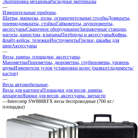
Экипировка механика
Расходные материалы
—
Измерительные приборы
Шатры, маркизы, полы, ограничительные столбы
Домкраты,
пневмодомкраты, стойки
Гайковерты, шуроповерты,
аксессуары
Сварочное оборудование
Заправочные станции,
насосы, канистры, клапаны
Питборды и аксессуары
Кофры,
флайт-кейсы, тележки
Инструменты
Грелки, шкафы для
шин
Аксессуары
—
Весы, рампы, площадки, аксессуары
Манометры
Пирометры, дюрометры, глубиномеры, уровень
шума
Измерители углов уставновки колес (развал/сходимость/
кастор)
—
Весы автомобильные
Весы для картинга
Площадки для весов, рампы,
аппарели
Ящики для весов, аксессуары. запчасти
—
Intercomp SW888RFX весы беспроводные (700 кг./
площадка)