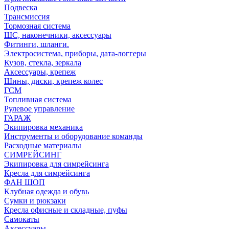
Подвеска
Трансмиссия
Тормозная система
ШС, наконечники, аксессуары
Фитинги, шланги.
Электросистема, приборы, дата-логгеры
Кузов, стекла, зеркала
Аксессуары, крепеж
Шины, диски, крепеж колес
ГСМ
Топливная система
Рулевое управление
ГАРАЖ
Экипировка механика
Инструменты и оборудование команды
Расходные материалы
СИМРЕЙСИНГ
Экипировка для симрейсинга
Кресла для симрейсинга
ФАН ШОП
Клубная одежда и обувь
Сумки и рюкзаки
Кресла офисные и складные, пуфы
Самокаты
Аксессуары