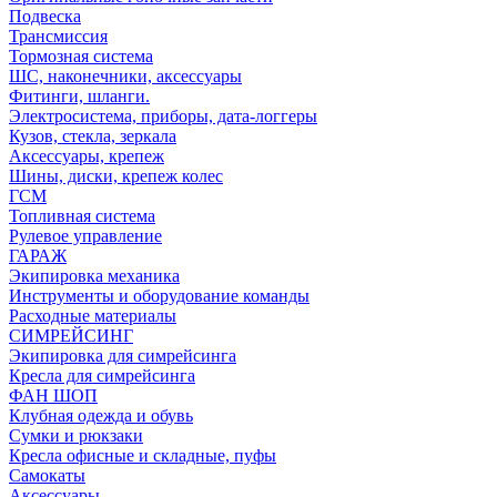
Подвеска
Трансмиссия
Тормозная система
ШС, наконечники, аксессуары
Фитинги, шланги.
Электросистема, приборы, дата-логгеры
Кузов, стекла, зеркала
Аксессуары, крепеж
Шины, диски, крепеж колес
ГСМ
Топливная система
Рулевое управление
ГАРАЖ
Экипировка механика
Инструменты и оборудование команды
Расходные материалы
СИМРЕЙСИНГ
Экипировка для симрейсинга
Кресла для симрейсинга
ФАН ШОП
Клубная одежда и обувь
Сумки и рюкзаки
Кресла офисные и складные, пуфы
Самокаты
Аксессуары