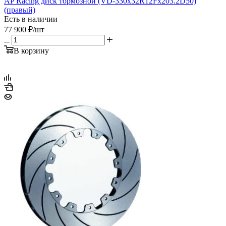
AP Racing диск тормозной (VD-330x32R12Fx203.2D50)
(правый)
Есть в наличии
77 900
₽
/шт
В корзину