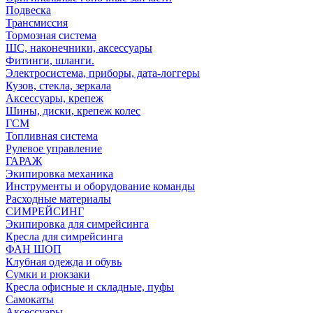
Подвеска
Трансмиссия
Тормозная система
ШС, наконечники, аксессуары
Фитинги, шланги.
Электросистема, приборы, дата-логгеры
Кузов, стекла, зеркала
Аксессуары, крепеж
Шины, диски, крепеж колес
ГСМ
Топливная система
Рулевое управление
ГАРАЖ
Экипировка механика
Инструменты и оборудование команды
Расходные материалы
СИМРЕЙСИНГ
Экипировка для симрейсинга
Кресла для симрейсинга
ФАН ШОП
Клубная одежда и обувь
Сумки и рюкзаки
Кресла офисные и складные, пуфы
Самокаты
Аксессуары