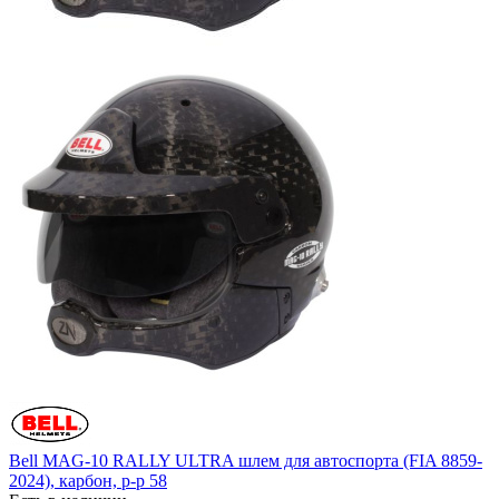
Bell MAG-10 RALLY ULTRA шлем для автоспорта (FIA 8859-
2024), карбон, р-р 58