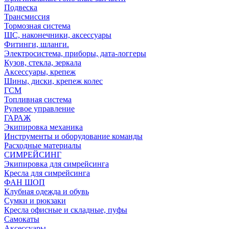
Подвеска
Трансмиссия
Тормозная система
ШС, наконечники, аксессуары
Фитинги, шланги.
Электросистема, приборы, дата-логгеры
Кузов, стекла, зеркала
Аксессуары, крепеж
Шины, диски, крепеж колес
ГСМ
Топливная система
Рулевое управление
ГАРАЖ
Экипировка механика
Инструменты и оборудование команды
Расходные материалы
СИМРЕЙСИНГ
Экипировка для симрейсинга
Кресла для симрейсинга
ФАН ШОП
Клубная одежда и обувь
Сумки и рюкзаки
Кресла офисные и складные, пуфы
Самокаты
Аксессуары