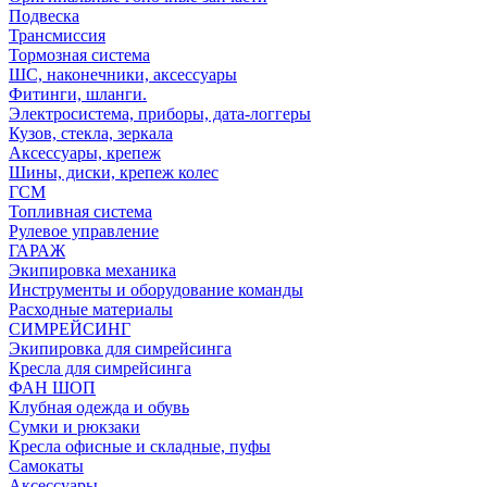
Подвеска
Трансмиссия
Тормозная система
ШС, наконечники, аксессуары
Фитинги, шланги.
Электросистема, приборы, дата-логгеры
Кузов, стекла, зеркала
Аксессуары, крепеж
Шины, диски, крепеж колес
ГСМ
Топливная система
Рулевое управление
ГАРАЖ
Экипировка механика
Инструменты и оборудование команды
Расходные материалы
СИМРЕЙСИНГ
Экипировка для симрейсинга
Кресла для симрейсинга
ФАН ШОП
Клубная одежда и обувь
Сумки и рюкзаки
Кресла офисные и складные, пуфы
Самокаты
Аксессуары