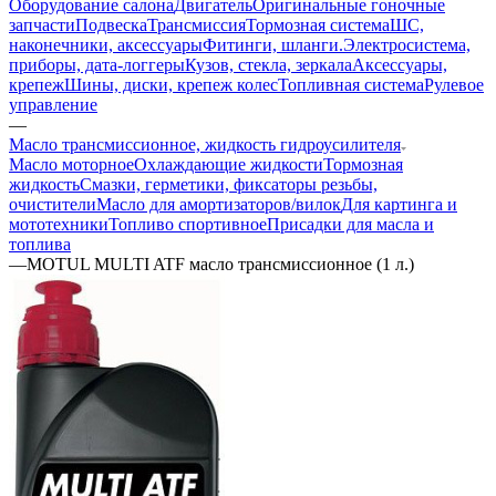
Оборудование салона
Двигатель
Оригинальные гоночные
запчасти
Подвеска
Трансмиссия
Тормозная система
ШС,
наконечники, аксессуары
Фитинги, шланги.
Электросистема,
приборы, дата-логгеры
Кузов, стекла, зеркала
Аксессуары,
крепеж
Шины, диски, крепеж колес
Топливная система
Рулевое
управление
—
Масло трансмиссионное, жидкость гидроусилителя
Масло моторное
Охлаждающие жидкости
Тормозная
жидкость
Смазки, герметики, фиксаторы резьбы,
очистители
Масло для амортизаторов/вилок
Для картинга и
мототехники
Топливо спортивное
Присадки для масла и
топлива
—
MOTUL MULTI ATF масло трансмиссионное (1 л.)