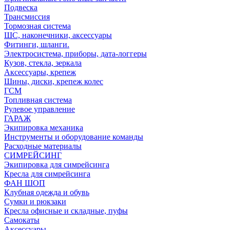
Подвеска
Трансмиссия
Тормозная система
ШС, наконечники, аксессуары
Фитинги, шланги.
Электросистема, приборы, дата-логгеры
Кузов, стекла, зеркала
Аксессуары, крепеж
Шины, диски, крепеж колес
ГСМ
Топливная система
Рулевое управление
ГАРАЖ
Экипировка механика
Инструменты и оборудование команды
Расходные материалы
СИМРЕЙСИНГ
Экипировка для симрейсинга
Кресла для симрейсинга
ФАН ШОП
Клубная одежда и обувь
Сумки и рюкзаки
Кресла офисные и складные, пуфы
Самокаты
Аксессуары