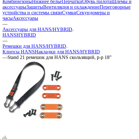
Комбинезоны
Нижнее белье
Перчатки
Обувь пилота
Шлемы и
аксессуары
Защиты
Вентиляция и охлаждение
Переговорные
устройства и системы связи
Сумки
Секундомеры и
часы
Аксессуары
—
Аксессуары для HANS/HYBRID
HANS
HYBRID
—
Ремешки для HANS/HYBRID
Клипсы HANS
Накладки для HANS/HYBRID
—
Stand 21 ремешок для HANS скользящий, р-р 18"