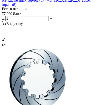
AP Racing диск тормозной (VD-330x32R12Fx203.2D50)
(правый)
Есть в наличии
77 900
₽
/шт
В корзину