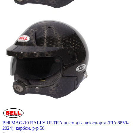
Bell MAG-10 RALLY ULTRA шлем для автоспорта (FIA 8859-
2024), карбон, р-р 58