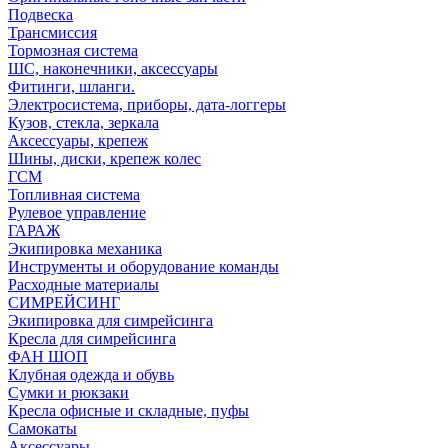
Подвеска
Трансмиссия
Тормозная система
ШС, наконечники, аксессуары
Фитинги, шланги.
Электросистема, приборы, дата-логгеры
Кузов, стекла, зеркала
Аксессуары, крепеж
Шины, диски, крепеж колес
ГСМ
Топливная система
Рулевое управление
ГАРАЖ
Экипировка механика
Инструменты и оборудование команды
Расходные материалы
СИМРЕЙСИНГ
Экипировка для симрейсинга
Кресла для симрейсинга
ФАН ШОП
Клубная одежда и обувь
Сумки и рюкзаки
Кресла офисные и складные, пуфы
Самокаты
Аксессуары