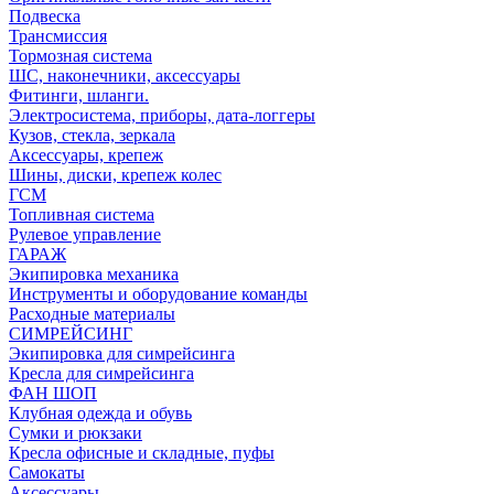
Подвеска
Трансмиссия
Тормозная система
ШС, наконечники, аксессуары
Фитинги, шланги.
Электросистема, приборы, дата-логгеры
Кузов, стекла, зеркала
Аксессуары, крепеж
Шины, диски, крепеж колес
ГСМ
Топливная система
Рулевое управление
ГАРАЖ
Экипировка механика
Инструменты и оборудование команды
Расходные материалы
СИМРЕЙСИНГ
Экипировка для симрейсинга
Кресла для симрейсинга
ФАН ШОП
Клубная одежда и обувь
Сумки и рюкзаки
Кресла офисные и складные, пуфы
Самокаты
Аксессуары