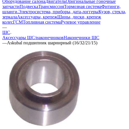
Оборудование салона
Двигатель
Оригинальные гоночные
запчасти
Подвеска
Трансмиссия
Тормозная система
Фитинги,
шланги.
Электросистема, приборы, дата-логгеры
Кузов, стекла,
зеркала
Аксессуары, крепеж
Шины, диски, крепеж
колес
ГСМ
Топливная система
Рулевое управление
—
ШС
Аксессуары ШС/наконечников
Наконечники ШС
—
Askubal подшипник шарнирный (16/32/21/15)