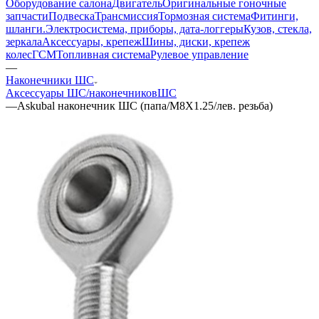
Оборудование салона
Двигатель
Оригинальные гоночные
запчасти
Подвеска
Трансмиссия
Тормозная система
Фитинги,
шланги.
Электросистема, приборы, дата-логгеры
Кузов, стекла,
зеркала
Аксессуары, крепеж
Шины, диски, крепеж
колес
ГСМ
Топливная система
Рулевое управление
—
Наконечники ШС
Аксессуары ШС/наконечников
ШС
—
Askubal наконечник ШС (папа/M8X1.25/лев. резьба)