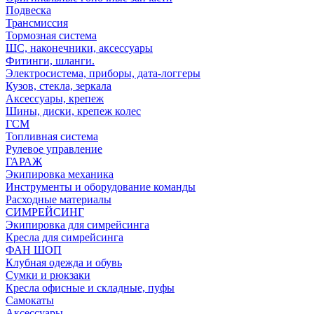
Подвеска
Трансмиссия
Тормозная система
ШС, наконечники, аксессуары
Фитинги, шланги.
Электросистема, приборы, дата-логгеры
Кузов, стекла, зеркала
Аксессуары, крепеж
Шины, диски, крепеж колес
ГСМ
Топливная система
Рулевое управление
ГАРАЖ
Экипировка механика
Инструменты и оборудование команды
Расходные материалы
СИМРЕЙСИНГ
Экипировка для симрейсинга
Кресла для симрейсинга
ФАН ШОП
Клубная одежда и обувь
Сумки и рюкзаки
Кресла офисные и складные, пуфы
Самокаты
Аксессуары