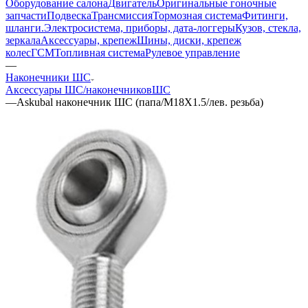
Оборудование салона
Двигатель
Оригинальные гоночные
запчасти
Подвеска
Трансмиссия
Тормозная система
Фитинги,
шланги.
Электросистема, приборы, дата-логгеры
Кузов, стекла,
зеркала
Аксессуары, крепеж
Шины, диски, крепеж
колес
ГСМ
Топливная система
Рулевое управление
—
Наконечники ШС
Аксессуары ШС/наконечников
ШС
—
Askubal наконечник ШС (папа/M18X1.5/лев. резьба)