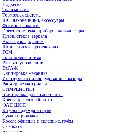
Подвеска
Трансмиссия
Тормозная система
ШС, наконечники, аксессуары
Фитинги, шланги.
Электросистема, приборы, дата-логгеры
Кузов, стекла, зеркала
Аксессуары, крепеж
Шины, диски, крепеж колес
ГСМ
Топливная система
Рулевое управление
ГАРАЖ
Экипировка механика
Инструменты и оборудование команды
Расходные материалы
СИМРЕЙСИНГ
Экипировка для симрейсинга
Кресла для симрейсинга
ФАН ШОП
Клубная одежда и обувь
Сумки и рюкзаки
Кресла офисные и складные, пуфы
Самокаты
Аксессуары