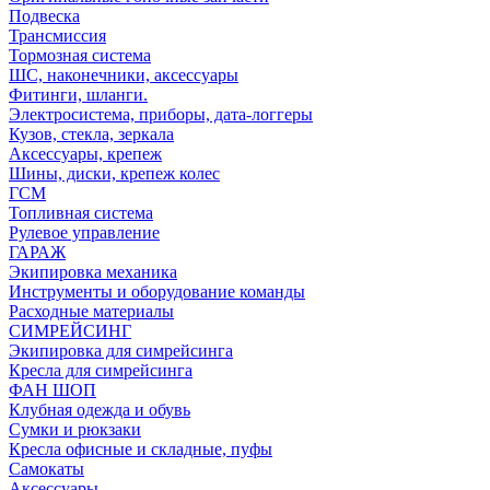
Подвеска
Трансмиссия
Тормозная система
ШС, наконечники, аксессуары
Фитинги, шланги.
Электросистема, приборы, дата-логгеры
Кузов, стекла, зеркала
Аксессуары, крепеж
Шины, диски, крепеж колес
ГСМ
Топливная система
Рулевое управление
ГАРАЖ
Экипировка механика
Инструменты и оборудование команды
Расходные материалы
СИМРЕЙСИНГ
Экипировка для симрейсинга
Кресла для симрейсинга
ФАН ШОП
Клубная одежда и обувь
Сумки и рюкзаки
Кресла офисные и складные, пуфы
Самокаты
Аксессуары