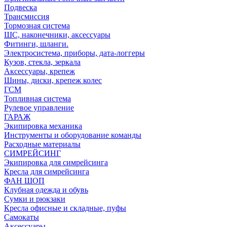
Подвеска
Трансмиссия
Тормозная система
ШС, наконечники, аксессуары
Фитинги, шланги.
Электросистема, приборы, дата-логгеры
Кузов, стекла, зеркала
Аксессуары, крепеж
Шины, диски, крепеж колес
ГСМ
Топливная система
Рулевое управление
ГАРАЖ
Экипировка механика
Инструменты и оборудование команды
Расходные материалы
СИМРЕЙСИНГ
Экипировка для симрейсинга
Кресла для симрейсинга
ФАН ШОП
Клубная одежда и обувь
Сумки и рюкзаки
Кресла офисные и складные, пуфы
Самокаты
Аксессуары