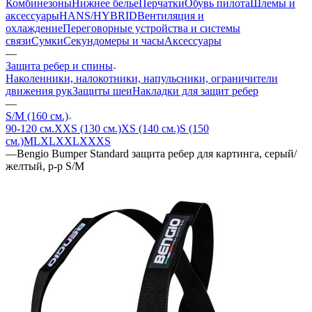
Комбинезоны
Нижнее белье
Перчатки
Обувь пилота
Шлемы и
аксессуары
HANS/HYBRID
Вентиляция и
охлаждение
Переговорные устройства и системы
связи
Сумки
Секундомеры и часы
Аксессуары
—
Защита ребер и спины
Наколенники, налокотники, напульсники, ограничители
движения рук
Защиты шеи
Накладки для защит ребер
—
S/M (160 см.)
90-120 см.
XXS (130 см.)
XS (140 см.)
S (150
см.)
M
L
XL
XXL
XXXS
—
Bengio Bumper Standard защита ребер для картинга, серый/
желтый, р-р S/M