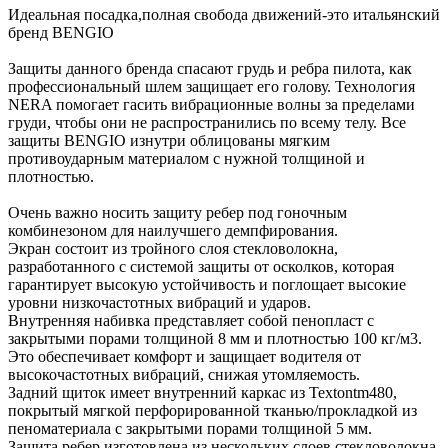
Идеальная посадка,полная свобода движений-это итальянский
бренд BENGIO
Защиты данного бренда спасают грудь и ребра пилота, как
профессиональный шлем защищает его голову. Технология
NERA помогает гасить вибрационные волны за пределами
груди, чтобы они не распространились по всему телу. Все
защиты BENGIO изнутри облицованы мягким
противоударным материалом с нужной толщиной и
плотностью.
Очень важно носить защиту ребер под гоночным
комбинезоном для наилучшего демпфирования.
Экран состоит из тройного слоя стекловолокна,
разработанного с системой защиты от осколков, которая
гарантирует высокую устойчивость и поглощает высокие
уровни низкочастотных вибраций и ударов.
Внутренняя набивка представляет собой пенопласт с
закрытыми порами толщиной 8 мм и плотностью 100 кг/м3.
Это обеспечивает комфорт и защищает водителя от
высокочастотных вибраций, снижая утомляемость.
Задний щиток имеет внутренний каркас из Textontm480,
покрытый мягкой перфорированной тканью/прокладкой из
пеноматериала с закрытыми порами толщиной 5 мм.
Защита ребер изготовлена из нескольких слоев стекловолокна,