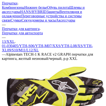
Перчатки
Комбинезоны
Нижнее белье
Обувь пилота
Шлемы и
аксессуары
HANS/HYBRID
Защиты
Вентиляция и
охлаждение
Переговорные устройства и системы
связи
Сумки
Секундомеры и часы
Аксессуары
—
Перчатки для картинга
Перчатки для автоспорта
—
13/XXL
01-03
04
05/YTH-S
06/YTH-M
07/XXS/YTH-L
08/XS/YTH-
XL
09/S
10/M
11/L
12/XL
—
Alpinestars TECH-1 K RACE v2 GRAPH перчатки для
картинга, желтый неоновый/черный, р-р XXL