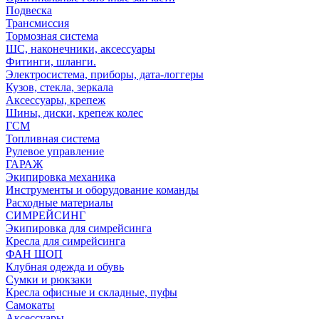
Подвеска
Трансмиссия
Тормозная система
ШС, наконечники, аксессуары
Фитинги, шланги.
Электросистема, приборы, дата-логгеры
Кузов, стекла, зеркала
Аксессуары, крепеж
Шины, диски, крепеж колес
ГСМ
Топливная система
Рулевое управление
ГАРАЖ
Экипировка механика
Инструменты и оборудование команды
Расходные материалы
СИМРЕЙСИНГ
Экипировка для симрейсинга
Кресла для симрейсинга
ФАН ШОП
Клубная одежда и обувь
Сумки и рюкзаки
Кресла офисные и складные, пуфы
Самокаты
Аксессуары