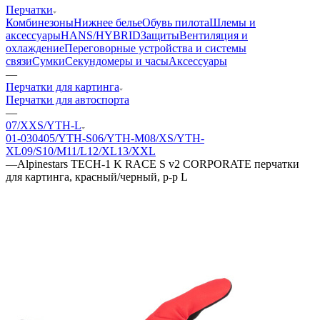
Перчатки
Комбинезоны
Нижнее белье
Обувь пилота
Шлемы и
аксессуары
HANS/HYBRID
Защиты
Вентиляция и
охлаждение
Переговорные устройства и системы
связи
Сумки
Секундомеры и часы
Аксессуары
—
Перчатки для картинга
Перчатки для автоспорта
—
07/XXS/YTH-L
01-03
04
05/YTH-S
06/YTH-M
08/XS/YTH-
XL
09/S
10/M
11/L
12/XL
13/XXL
—
Alpinestars TECH-1 K RACE S v2 CORPORATE перчатки
для картинга, красный/черный, р-р L