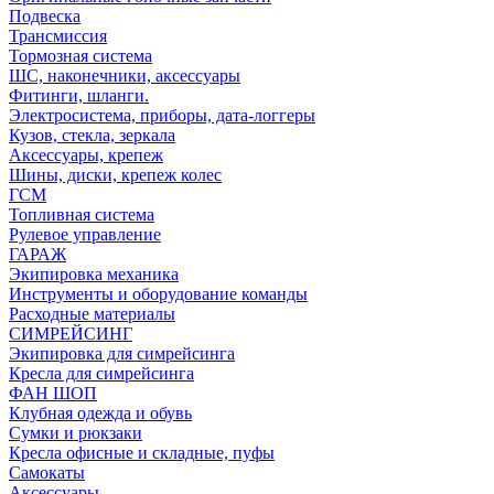
Подвеска
Трансмиссия
Тормозная система
ШС, наконечники, аксессуары
Фитинги, шланги.
Электросистема, приборы, дата-логгеры
Кузов, стекла, зеркала
Аксессуары, крепеж
Шины, диски, крепеж колес
ГСМ
Топливная система
Рулевое управление
ГАРАЖ
Экипировка механика
Инструменты и оборудование команды
Расходные материалы
СИМРЕЙСИНГ
Экипировка для симрейсинга
Кресла для симрейсинга
ФАН ШОП
Клубная одежда и обувь
Сумки и рюкзаки
Кресла офисные и складные, пуфы
Самокаты
Аксессуары