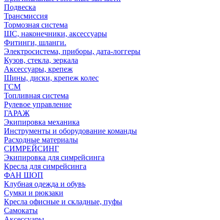
Подвеска
Трансмиссия
Тормозная система
ШС, наконечники, аксессуары
Фитинги, шланги.
Электросистема, приборы, дата-логгеры
Кузов, стекла, зеркала
Аксессуары, крепеж
Шины, диски, крепеж колес
ГСМ
Топливная система
Рулевое управление
ГАРАЖ
Экипировка механика
Инструменты и оборудование команды
Расходные материалы
СИМРЕЙСИНГ
Экипировка для симрейсинга
Кресла для симрейсинга
ФАН ШОП
Клубная одежда и обувь
Сумки и рюкзаки
Кресла офисные и складные, пуфы
Самокаты
Аксессуары