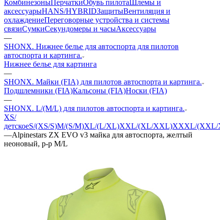
Комбинезоны
Перчатки
Обувь пилота
Шлемы и
аксессуары
HANS/HYBRID
Защиты
Вентиляция и
охлаждение
Переговорные устройства и системы
связи
Сумки
Секундомеры и часы
Аксессуары
—
SHONX. Нижнее белье для автоспорта для пилотов
автоспорта и картинга.
Нижнее белье для картинга
—
SHONX. Майки (FIA) для пилотов автоспорта и картинга.
Подшлемники (FIA)
Кальсоны (FIA)
Носки (FIA)
—
SHONX. L/(M/L) для пилотов автоспорта и картинга.
XS/
детское
S/(XS/S)
M/(S/M)
XL/(L/XL)
XXL/(XL/XXL)
XXXL/(XXL/
—
Alpinestars ZX EVO v3 майка для автоспорта, желтый
неоновый, р-р M/L