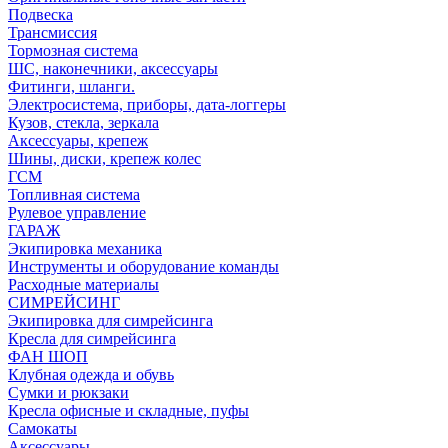
Подвеска
Трансмиссия
Тормозная система
ШС, наконечники, аксессуары
Фитинги, шланги.
Электросистема, приборы, дата-логгеры
Кузов, стекла, зеркала
Аксессуары, крепеж
Шины, диски, крепеж колес
ГСМ
Топливная система
Рулевое управление
ГАРАЖ
Экипировка механика
Инструменты и оборудование команды
Расходные материалы
СИМРЕЙСИНГ
Экипировка для симрейсинга
Кресла для симрейсинга
ФАН ШОП
Клубная одежда и обувь
Сумки и рюкзаки
Кресла офисные и складные, пуфы
Самокаты
Аксессуары