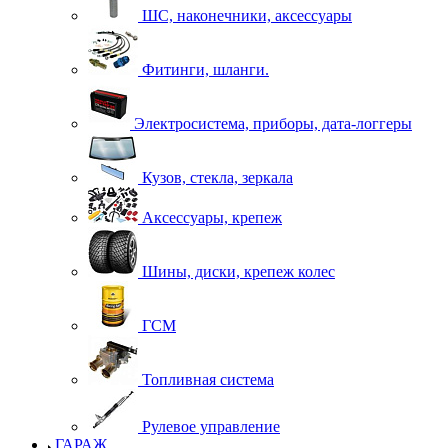
ШС, наконечники, аксессуары
Фитинги, шланги.
Электросистема, приборы, дата-логгеры
Кузов, стекла, зеркала
Аксессуары, крепеж
Шины, диски, крепеж колес
ГСМ
Топливная система
Рулевое управление
ГАРАЖ