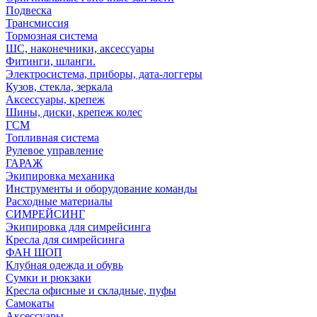
Подвеска
Трансмиссия
Тормозная система
ШС, наконечники, аксессуары
Фитинги, шланги.
Электросистема, приборы, дата-логгеры
Кузов, стекла, зеркала
Аксессуары, крепеж
Шины, диски, крепеж колес
ГСМ
Топливная система
Рулевое управление
ГАРАЖ
Экипировка механика
Инструменты и оборудование команды
Расходные материалы
СИМРЕЙСИНГ
Экипировка для симрейсинга
Кресла для симрейсинга
ФАН ШОП
Клубная одежда и обувь
Сумки и рюкзаки
Кресла офисные и складные, пуфы
Самокаты
Аксессуары