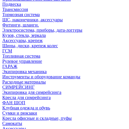
Подвеска
Трансмиссия
Тормозная система
ШС, наконечники, аксессуары
Фитинги, шланги.
Электросистема, приборы, дата-логгеры
Кузов, стекла, зеркала
Аксессуары, крепеж
Шины, диски, крепеж колес
ГСМ
Топливная система
Рулевое управление
ГАРАЖ
Экипировка механика
Инструменты и оборудование команды
Расходные материалы
СИМРЕЙСИНГ
Экипировка для симрейсинга
Кресла для симрейсинга
ФАН ШОП
Клубная одежда и обувь
Сумки и рюкзаки
Кресла офисные и складные, пуфы
Самокаты
Аксессуары