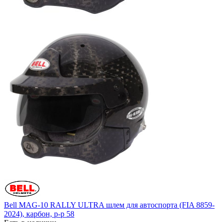
Bell MAG-10 RALLY ULTRA шлем для автоспорта (FIA 8859-
2024), карбон, р-р 58