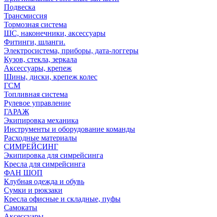
Подвеска
Трансмиссия
Тормозная система
ШС, наконечники, аксессуары
Фитинги, шланги.
Электросистема, приборы, дата-логгеры
Кузов, стекла, зеркала
Аксессуары, крепеж
Шины, диски, крепеж колес
ГСМ
Топливная система
Рулевое управление
ГАРАЖ
Экипировка механика
Инструменты и оборудование команды
Расходные материалы
СИМРЕЙСИНГ
Экипировка для симрейсинга
Кресла для симрейсинга
ФАН ШОП
Клубная одежда и обувь
Сумки и рюкзаки
Кресла офисные и складные, пуфы
Самокаты
Аксессуары