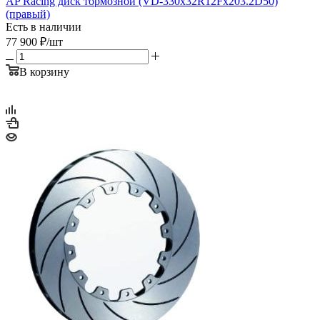
AP Racing диск тормозной (VD-330x32R12Fx203.2D50)
(правый)
Есть в наличии
77 900
₽
/шт
В корзину