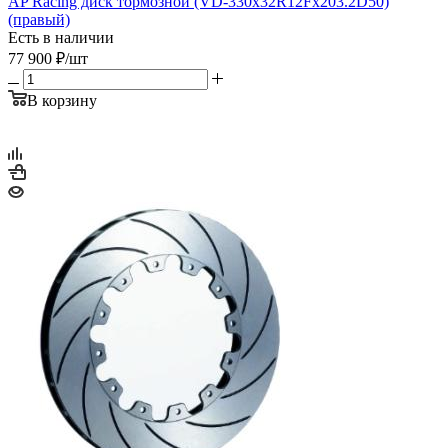
AP Racing диск тормозной (VD-330x32R12Fx203.2D50)
(правый)
Есть в наличии
77 900
₽
/шт
В корзину