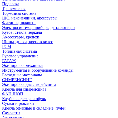
Подвеска
Трансмиссия
Тормозная система
ШС, наконечники, аксессуары
Фитинги, шланги.
Электросистема, приборы, дата-логгеры
Кузов, стекла, зеркала
Аксессуары, крепеж
Шины, диски, крепеж колес
ГСМ
Топливная система
Рулевое управление
ГАРАЖ
Экипировка механика
Инструменты и оборудование команды
Расходные материалы
СИМРЕЙСИНГ
Экипировка для симрейсинга
Кресла для симрейсинга
ФАН ШОП
Клубная одежда и обувь
Сумки и рюкзаки
Кресла офисные и складные, пуфы
Самокаты
Аксессуары