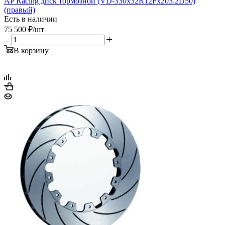
AP Racing диск тормозной (VD-330x32R12Fx203.2D50)
(правый)
Есть в наличии
75 500
₽
/шт
В корзину