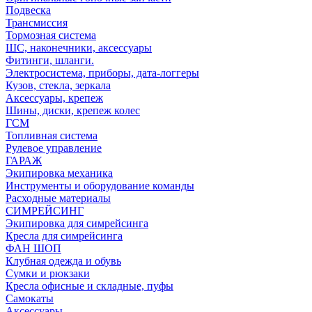
Подвеска
Трансмиссия
Тормозная система
ШС, наконечники, аксессуары
Фитинги, шланги.
Электросистема, приборы, дата-логгеры
Кузов, стекла, зеркала
Аксессуары, крепеж
Шины, диски, крепеж колес
ГСМ
Топливная система
Рулевое управление
ГАРАЖ
Экипировка механика
Инструменты и оборудование команды
Расходные материалы
СИМРЕЙСИНГ
Экипировка для симрейсинга
Кресла для симрейсинга
ФАН ШОП
Клубная одежда и обувь
Сумки и рюкзаки
Кресла офисные и складные, пуфы
Самокаты
Аксессуары