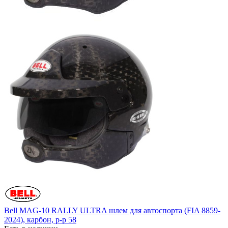
Bell MAG-10 RALLY ULTRA шлем для автоспорта (FIA 8859-
2024), карбон, р-р 58