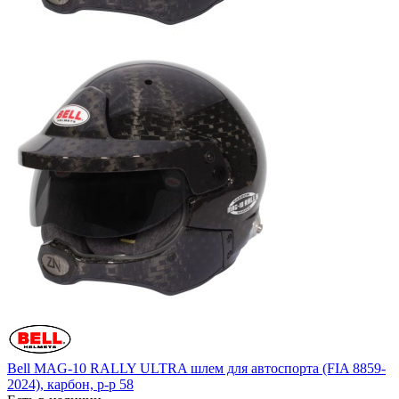
Bell MAG-10 RALLY ULTRA шлем для автоспорта (FIA 8859-
2024), карбон, р-р 58