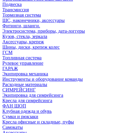
Подвеска
Трансмиссия
Тормозная система
ШС, наконечники, аксессуары
Фитинги, шланги.
Электросистема, приборы, дата-логгеры
Кузов, стекла, зеркала
Аксессуары, крепеж
Шины, диски, крепеж колес
ГСМ
Топливная система
Рулевое управление
ГАРАЖ
Экипировка механика
Инструменты и оборудование команды
Расходные материалы
СИМРЕЙСИНГ
Экипировка для симрейсинга
Кресла для симрейсинга
ФАН ШОП
Клубная одежда и обувь
Сумки и рюкзаки
Кресла офисные и складные, пуфы
Самокаты
Аксессуары