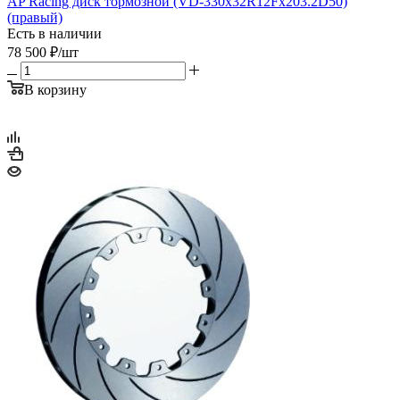
AP Racing диск тормозной (VD-330x32R12Fx203.2D50)
(правый)
Есть в наличии
78 500
₽
/шт
В корзину