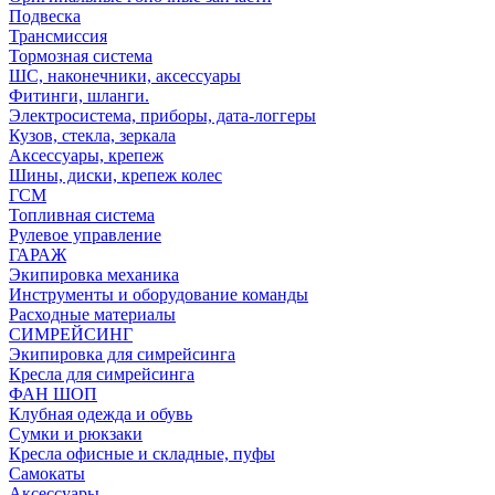
Подвеска
Трансмиссия
Тормозная система
ШС, наконечники, аксессуары
Фитинги, шланги.
Электросистема, приборы, дата-логгеры
Кузов, стекла, зеркала
Аксессуары, крепеж
Шины, диски, крепеж колес
ГСМ
Топливная система
Рулевое управление
ГАРАЖ
Экипировка механика
Инструменты и оборудование команды
Расходные материалы
СИМРЕЙСИНГ
Экипировка для симрейсинга
Кресла для симрейсинга
ФАН ШОП
Клубная одежда и обувь
Сумки и рюкзаки
Кресла офисные и складные, пуфы
Самокаты
Аксессуары