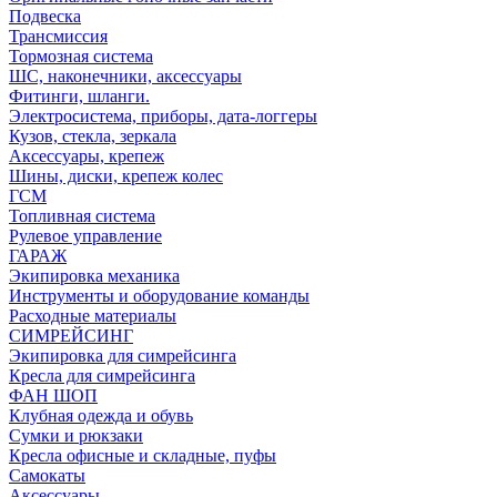
Подвеска
Трансмиссия
Тормозная система
ШС, наконечники, аксессуары
Фитинги, шланги.
Электросистема, приборы, дата-логгеры
Кузов, стекла, зеркала
Аксессуары, крепеж
Шины, диски, крепеж колес
ГСМ
Топливная система
Рулевое управление
ГАРАЖ
Экипировка механика
Инструменты и оборудование команды
Расходные материалы
СИМРЕЙСИНГ
Экипировка для симрейсинга
Кресла для симрейсинга
ФАН ШОП
Клубная одежда и обувь
Сумки и рюкзаки
Кресла офисные и складные, пуфы
Самокаты
Аксессуары