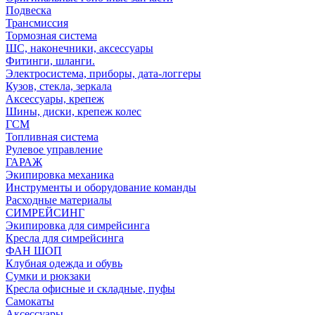
Подвеска
Трансмиссия
Тормозная система
ШС, наконечники, аксессуары
Фитинги, шланги.
Электросистема, приборы, дата-логгеры
Кузов, стекла, зеркала
Аксессуары, крепеж
Шины, диски, крепеж колес
ГСМ
Топливная система
Рулевое управление
ГАРАЖ
Экипировка механика
Инструменты и оборудование команды
Расходные материалы
СИМРЕЙСИНГ
Экипировка для симрейсинга
Кресла для симрейсинга
ФАН ШОП
Клубная одежда и обувь
Сумки и рюкзаки
Кресла офисные и складные, пуфы
Самокаты
Аксессуары