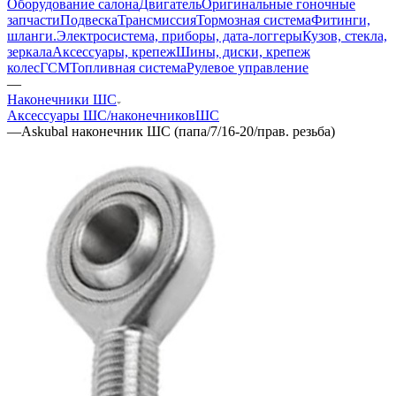
Оборудование салона
Двигатель
Оригинальные гоночные
запчасти
Подвеска
Трансмиссия
Тормозная система
Фитинги,
шланги.
Электросистема, приборы, дата-логгеры
Кузов, стекла,
зеркала
Аксессуары, крепеж
Шины, диски, крепеж
колес
ГСМ
Топливная система
Рулевое управление
—
Наконечники ШС
Аксессуары ШС/наконечников
ШС
—
Askubal наконечник ШС (папа/7/16-20/прав. резьба)