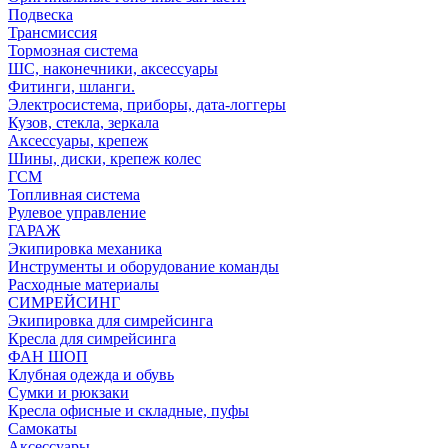
Подвеска
Трансмиссия
Тормозная система
ШС, наконечники, аксессуары
Фитинги, шланги.
Электросистема, приборы, дата-логгеры
Кузов, стекла, зеркала
Аксессуары, крепеж
Шины, диски, крепеж колес
ГСМ
Топливная система
Рулевое управление
ГАРАЖ
Экипировка механика
Инструменты и оборудование команды
Расходные материалы
СИМРЕЙСИНГ
Экипировка для симрейсинга
Кресла для симрейсинга
ФАН ШОП
Клубная одежда и обувь
Сумки и рюкзаки
Кресла офисные и складные, пуфы
Самокаты
Аксессуары