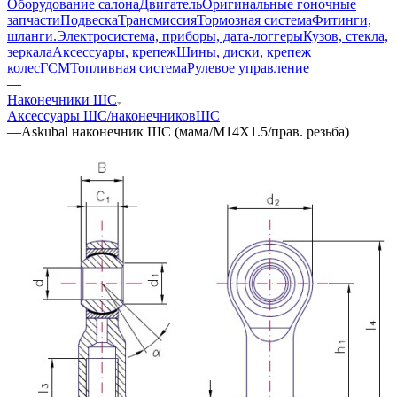
Оборудование салона
Двигатель
Оригинальные гоночные
запчасти
Подвеска
Трансмиссия
Тормозная система
Фитинги,
шланги.
Электросистема, приборы, дата-логгеры
Кузов, стекла,
зеркала
Аксессуары, крепеж
Шины, диски, крепеж
колес
ГСМ
Топливная система
Рулевое управление
—
Наконечники ШС
Аксессуары ШС/наконечников
ШС
—
Askubal наконечник ШС (мама/M14X1.5/прав. резьба)