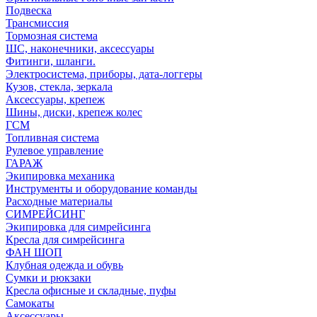
Подвеска
Трансмиссия
Тормозная система
ШС, наконечники, аксессуары
Фитинги, шланги.
Электросистема, приборы, дата-логгеры
Кузов, стекла, зеркала
Аксессуары, крепеж
Шины, диски, крепеж колес
ГСМ
Топливная система
Рулевое управление
ГАРАЖ
Экипировка механика
Инструменты и оборудование команды
Расходные материалы
СИМРЕЙСИНГ
Экипировка для симрейсинга
Кресла для симрейсинга
ФАН ШОП
Клубная одежда и обувь
Сумки и рюкзаки
Кресла офисные и складные, пуфы
Самокаты
Аксессуары