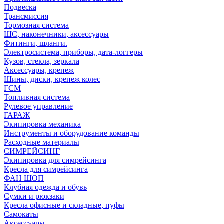
Подвеска
Трансмиссия
Тормозная система
ШС, наконечники, аксессуары
Фитинги, шланги.
Электросистема, приборы, дата-логгеры
Кузов, стекла, зеркала
Аксессуары, крепеж
Шины, диски, крепеж колес
ГСМ
Топливная система
Рулевое управление
ГАРАЖ
Экипировка механика
Инструменты и оборудование команды
Расходные материалы
СИМРЕЙСИНГ
Экипировка для симрейсинга
Кресла для симрейсинга
ФАН ШОП
Клубная одежда и обувь
Сумки и рюкзаки
Кресла офисные и складные, пуфы
Самокаты
Аксессуары