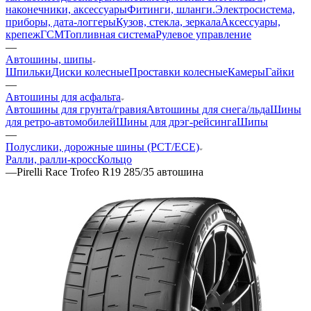
наконечники, аксессуары
Фитинги, шланги.
Электросистема,
приборы, дата-логгеры
Кузов, стекла, зеркала
Аксессуары,
крепеж
ГСМ
Топливная система
Рулевое управление
—
Автошины, шипы
Шпильки
Диски колесные
Проставки колесные
Камеры
Гайки
—
Автошины для асфальта
Автошины для грунта/гравия
Автошины для снега/льда
Шины
для ретро-автомобилей
Шины для дрэг-рейсинга
Шипы
—
Полуслики, дорожные шины (РСТ/ECE)
Ралли, ралли-кросс
Кольцо
—
Pirelli Race Trofeo R19 285/35 автошина