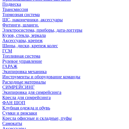
Подвеска
Трансмиссия
Тормозная система
ШС, наконечники, аксессуары
Фитинги, шланги.
Электросистема, приборы, дата-логгеры
Кузов, стекла, зеркала
Аксессуары, крепеж
Шины, диски, крепеж колес
ГСМ
Топливная система
Рулевое управление
ГАРАЖ
Экипировка механика
Инструменты и оборудование команды
Расходные материалы
СИМРЕЙСИНГ
Экипировка для симрейсинга
Кресла для симрейсинга
ФАН ШОП
Клубная одежда и обувь
Сумки и рюкзаки
Кресла офисные и складные, пуфы
Самокаты
Аксессуары